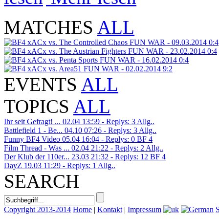
MATCHES
ALL
xACx vs. The Controlled Chaos
FUN WAR - 09.03.2014
0:4
xACx vs. The Austrian Fighters
FUN WAR - 23.02.2014
0:4
xACx vs. Penta Sports
FUN WAR - 16.02.2014
0:4
xACx vs. Area51
FUN WAR - 02.02.2014
9:2
EVENTS
ALL
TOPICS
ALL
Ihr seit Gefragt! ...
02.04 13:59 - Replys: 3
Allg..
Battlefield 1 - Be...
04.10 07:26 - Replys: 3
Allg..
Funny BF4 Video
05.04 16:04 - Replys: 0
BF 4
Film Thread - Was ...
02.04 21:22 - Replys: 2
Allg..
Der Klub der 110er...
23.03 21:32 - Replys: 12
BF 4
DayZ
19.03 11:29 - Replys: 1
Allg..
SEARCH
Copyright 2013-2014
Home
|
Kontakt
|
Impressum
S