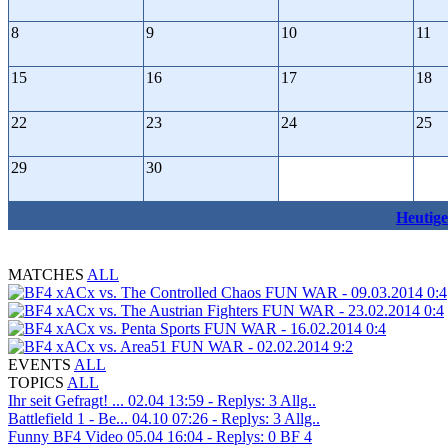
8
9
10
11
15
16
17
18
22
23
24
25
29
30
Heutige
MATCHES
ALL
xACx vs. The Controlled Chaos
FUN WAR - 09.03.2014
0:4
xACx vs. The Austrian Fighters
FUN WAR - 23.02.2014
0:4
xACx vs. Penta Sports
FUN WAR - 16.02.2014
0:4
xACx vs. Area51
FUN WAR - 02.02.2014
9:2
EVENTS
ALL
TOPICS
ALL
Ihr seit Gefragt! ...
02.04 13:59 - Replys: 3
Allg..
Battlefield 1 - Be...
04.10 07:26 - Replys: 3
Allg..
Funny BF4 Video
05.04 16:04 - Replys: 0
BF 4