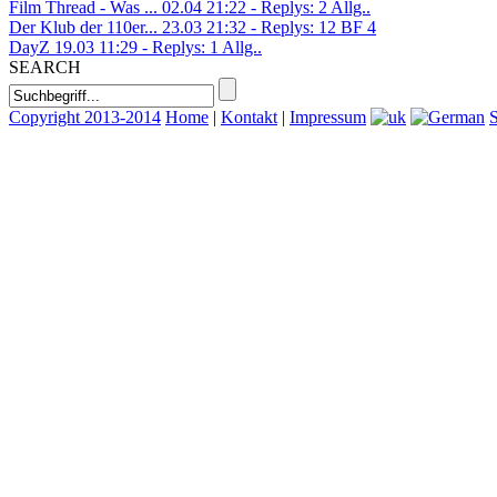
Film Thread - Was ...
02.04 21:22 - Replys: 2
Allg..
Der Klub der 110er...
23.03 21:32 - Replys: 12
BF 4
DayZ
19.03 11:29 - Replys: 1
Allg..
SEARCH
Copyright 2013-2014
Home
|
Kontakt
|
Impressum
S