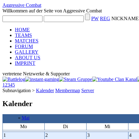
Aggressive Combat
Willkommen auf der Seite von Aggressive Combat
PW
REG
NICKNAME 
HOME
TEAMS
MATCHES
FORUM
GALLERY
ABOUT US
IMPRINT
vertretene Netzwerke & Supporter
1
2
3
4
5
Subnavigation
>
Kalender
Membermap
Server
Kalender
«
Mai
Mo
Di
Mi
1
2
3
4