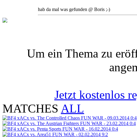
hab da mal was gefunden @ Boris ;-)
Um ein Thema zu eröff
angem
Jetzt kostenlos re
MATCHES
ALL
xACx vs. The Controlled Chaos
FUN WAR - 09.03.2014
0:4
xACx vs. The Austrian Fighters
FUN WAR - 23.02.2014
0:4
xACx vs. Penta Sports
FUN WAR - 16.02.2014
0:4
xACx vs. Area51
FUN WAR - 02.02.2014
9:2