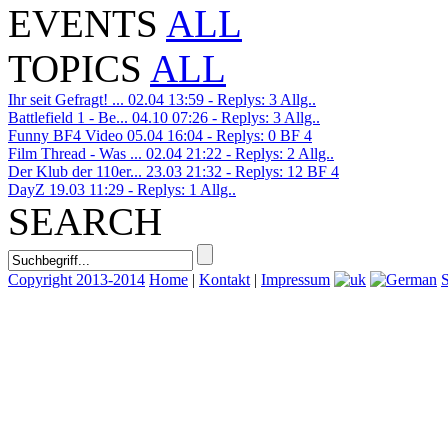
EVENTS
ALL
TOPICS
ALL
Ihr seit Gefragt! ...
02.04 13:59 - Replys: 3
Allg..
Battlefield 1 - Be...
04.10 07:26 - Replys: 3
Allg..
Funny BF4 Video
05.04 16:04 - Replys: 0
BF 4
Film Thread - Was ...
02.04 21:22 - Replys: 2
Allg..
Der Klub der 110er...
23.03 21:32 - Replys: 12
BF 4
DayZ
19.03 11:29 - Replys: 1
Allg..
SEARCH
Copyright 2013-2014
Home
|
Kontakt
|
Impressum
S