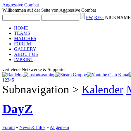
Aggressive Combat
Willkommen auf der Seite von Aggressive Combat
PW
REG
NICKNAME 
HOME
TEAMS
MATCHES
FORUM
GALLERY
ABOUT US
IMPRINT
vertretene Netzwerke & Supporter
1
2
3
4
5
Subnavigation
>
Kalender
DayZ
Forum
»
News & Infos
»
Allgemein