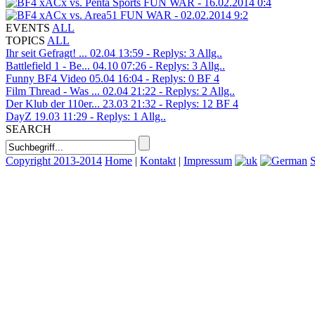
xACx vs. Penta Sports
FUN WAR - 16.02.2014
0:4
xACx vs. Area51
FUN WAR - 02.02.2014
9:2
EVENTS
ALL
TOPICS
ALL
Ihr seit Gefragt! ...
02.04 13:59 - Replys: 3
Allg..
Battlefield 1 - Be...
04.10 07:26 - Replys: 3
Allg..
Funny BF4 Video
05.04 16:04 - Replys: 0
BF 4
Film Thread - Was ...
02.04 21:22 - Replys: 2
Allg..
Der Klub der 110er...
23.03 21:32 - Replys: 12
BF 4
DayZ
19.03 11:29 - Replys: 1
Allg..
SEARCH
Copyright 2013-2014
Home
|
Kontakt
|
Impressum
S