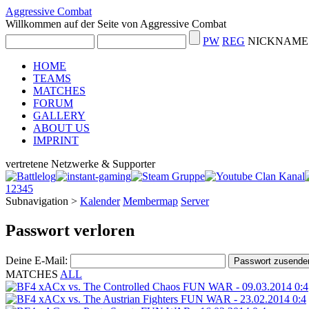
Aggressive Combat
Willkommen auf der Seite von Aggressive Combat
PW
REG
NICKNAME 
HOME
TEAMS
MATCHES
FORUM
GALLERY
ABOUT US
IMPRINT
vertretene Netzwerke & Supporter
1
2
3
4
5
Subnavigation
>
Kalender
Membermap
Server
Passwort verloren
Deine E-Mail:
MATCHES
ALL
xACx vs. The Controlled Chaos
FUN WAR - 09.03.2014
0:4
xACx vs. The Austrian Fighters
FUN WAR - 23.02.2014
0:4