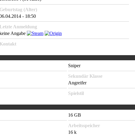
Geburtstag (Alter)
06.04.2014 - 18:50
Letzte Anmeldung
keine Angabe
Kontakt
Sniper
Sekundär Klasse
Angreifer
Spielstil
16 GB
Arbeitsspeicher
16 k