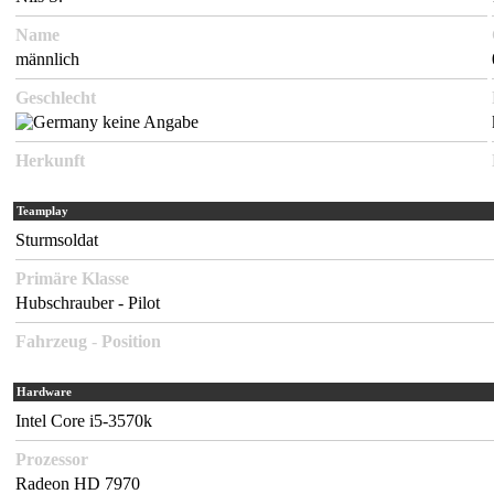
Name
männlich
Geschlecht
keine Angabe
Herkunft
Teamplay
Sturmsoldat
Primäre Klasse
Hubschrauber - Pilot
Fahrzeug
-
Position
Hardware
Intel Core i5-3570k
Prozessor
Radeon HD 7970