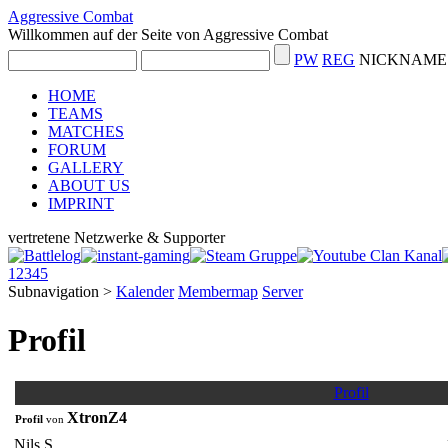
Aggressive Combat
Willkommen auf der Seite von Aggressive Combat
PW
REG
NICKNAME 
HOME
TEAMS
MATCHES
FORUM
GALLERY
ABOUT US
IMPRINT
vertretene Netzwerke & Supporter
1
2
3
4
5
Subnavigation
>
Kalender
Membermap
Server
Profil
Profil
XtronZ4
Profil
von
Nils S.